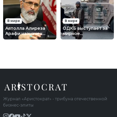
В мире
В мире
Аятолла Алиреза
ОДКБ выступает за
Арафи назначен
мирное
временным лидером
урегулирование
Ирана: кто он и что
нового военного
это значит
конфликта
Журнал «Аристократ» - трибуна отечественной
бизнес-элиты