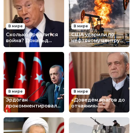
В мире
В мире
Сколько продлится
США ударили по
война? Дональд
нефтяному центру
Трамп сделал новое
Ирана: нефть горит
заявление по Ирану
В мире
В мире
Эрдоган
«Доведём врагов до
прокомментировал
отчаяния»:
удары по Ирану и
президент Ирана
ситуацию на
выступил с
Ближнем Востоке
обращением к нации