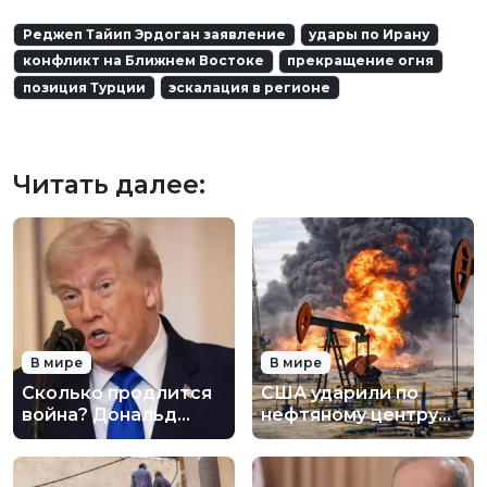
Реджеп Тайип Эрдоган заявление
удары по Ирану
конфликт на Ближнем Востоке
прекращение огня
позиция Турции
эскалация в регионе
Читать далее:
В мире
В мире
Сколько продлится
США ударили по
война? Дональд
нефтяному центру
Трамп сделал новое
Ирана: нефть горит
заявление по Ирану