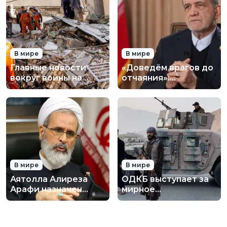
В мире
В мире
Главные новости
«Доведём врагов до
вокруг войны на
отчаяния»:
Ближнем Востоке на
президент Ирана
утро 2 марта 2026
выступил с
года
обращением к нации
В мире
В мире
Аятолла Алиреза
ОДКБ выступает за
Арафи назначен
мирное
временным лидером
урегулирование
Ирана: кто он и что
нового военного
это значит
конфликта