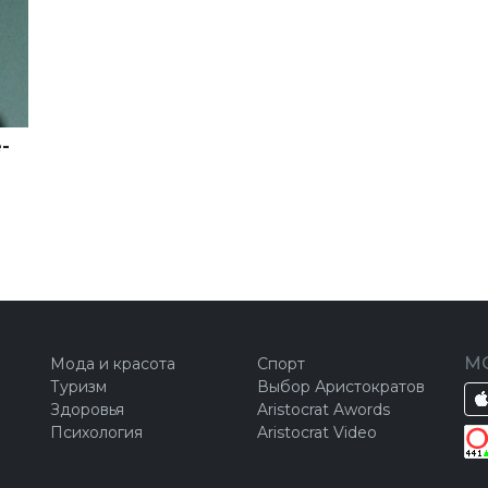
-
М
Мода и красота
Спорт
Туризм
Выбор Аристократов
Здоровья
Aristocrat Awords
Психология
Aristocrat Video