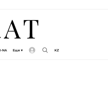
I-NA
Еще ▾
KZ