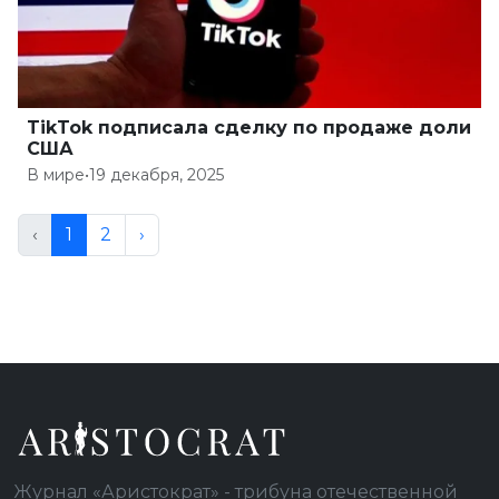
TikTok подписала сделку по продаже доли
США
В мире
•
19 декабря, 2025
‹
1
2
›
Журнал «Аристократ» - трибуна отечественной