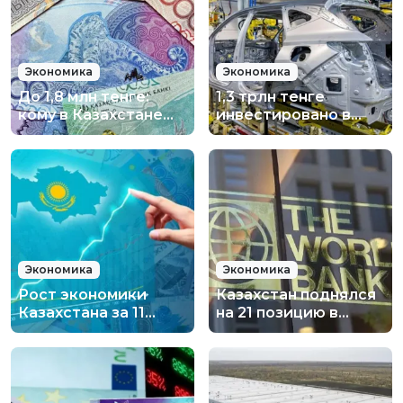
Экономика
Экономика
До 1,8 млн тенге:
1,3 трлн тенге
кому в Казахстане
инвестировано в
предлагали самые
новые заводы
высокие зарплаты в
Казахстана
декабре
Экономика
Экономика
Рост экономики
Казахстан поднялся
Казахстана за 11
на 21 позицию в
месяцев составил
рейтинге
6,4%
Всемирного банка