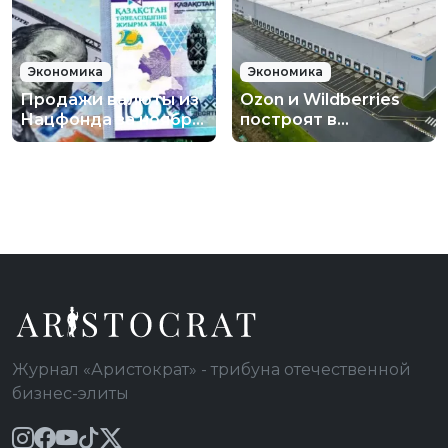
Экономика
Экономика
Продажи валюты из
Ozon и Wildberries
Нацфонда за ноябрь
построят в
составили $600 млн
Казахстане три
центра обработки
заказов
Журнал «Аристократ» - трибуна отечественной
бизнес-элиты