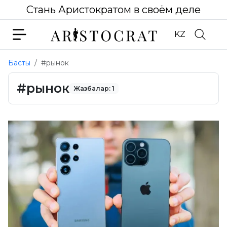
Стань Аристократом в своём деле
KZ
Басты
#рынок
#рынок
Жазбалар: 1