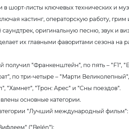
и в шорт-листы ключевых технических и му
лючая кастинг, операторскую работу, грим 
 саундтрек, оригинальную песню, звук и ви
делает их главными фаворитами сезона на 
 получил "Франкенштейн", по пять – "F1", "Б
рат", по три-четыре – "Марти Великолепный",
, "Хамнет", "Трон: Арес" и "Сны поездов".
влены основные категории.
категории "Лучший международный фильм":
Вифлеем" ("Belén");