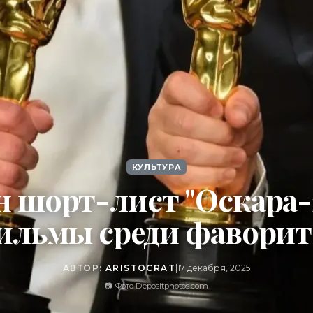
КУЛЬТУРА
н шорт-лист "Оскара-2
ильмы среди фаворит
АВТОР:
ARISTOCRAT
|
17 декабря, 2025
📷 Фото Depositphotos.com