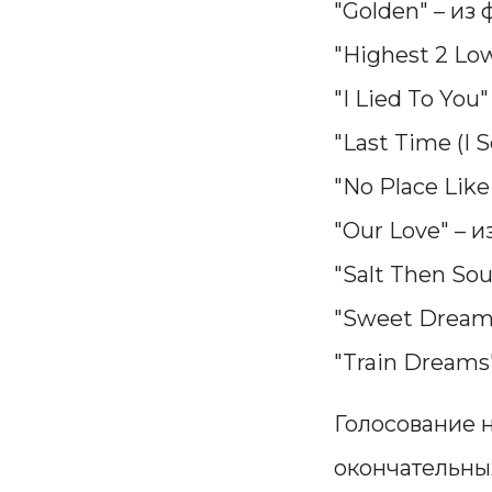
"Golden" – из
"Highest 2 Low
"I Lied To You
"Last Time (I 
"No Place Lik
"Our Love" – 
"Salt Then So
"Sweet Dreams 
"Train Dreams
Голосование н
окончательны