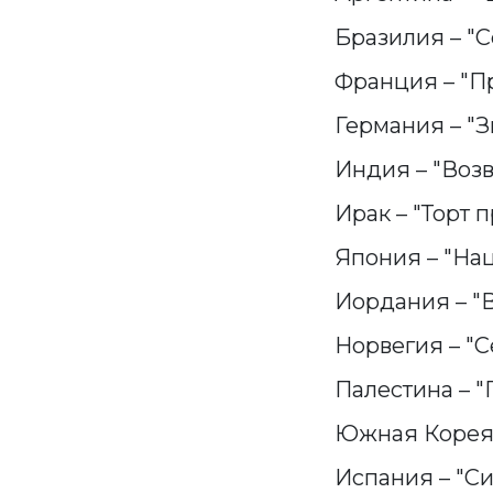
Бразилия – "С
Франция – "Про
Германия – "Зв
Индия – "Воз
Ирак – "Торт п
Япония – "Нац
Иордания – "Всё
Норвегия – "С
Палестина – "П
Южная Корея –
Испания – "Сир