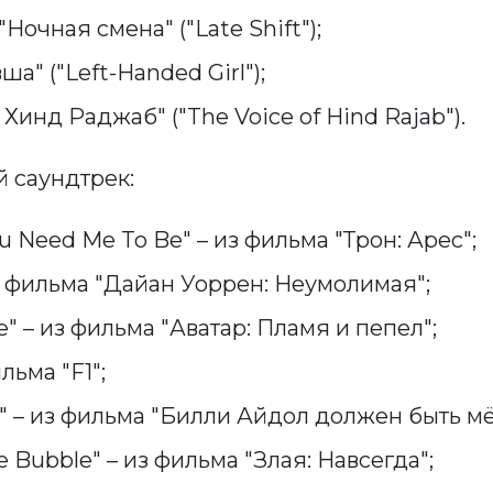
Ночная смена" ("Late Shift");
ша" ("Left-Handed Girl");
 Хинд Раджаб" ("The Voice of Hind Rajab").
 саундтрек:
ou Need Me To Be" – из фильма "Трон: Арес";
з фильма "Дайан Уоррен: Неумолимая";
" – из фильма "Аватар: Пламя и пепел";
льма "F1";
e" – из фильма "Билли Айдол должен быть мё
he Bubble" – из фильма "Злая: Навсегда";