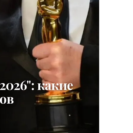
026": какие
ов