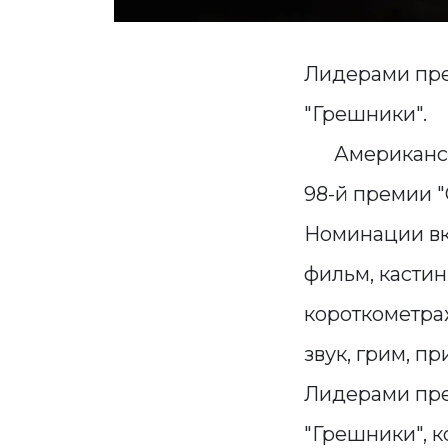
Лидерами пред
"Грешники".
Американская
98-й премии 
Номинации в
фильм, кастин
короткометра
звук, грим, п
Лидерами пре
"Грешники", к