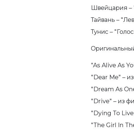
Швейцария – "
Тайвань – "Лев
Тунис – "Голос
Оригинальный
"As Alive As Y
"Dear Me" – и
"Dream As One
"Drive" – из фи
"Dying To Liv
"The Girl In T