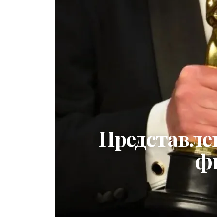
Представле
ф