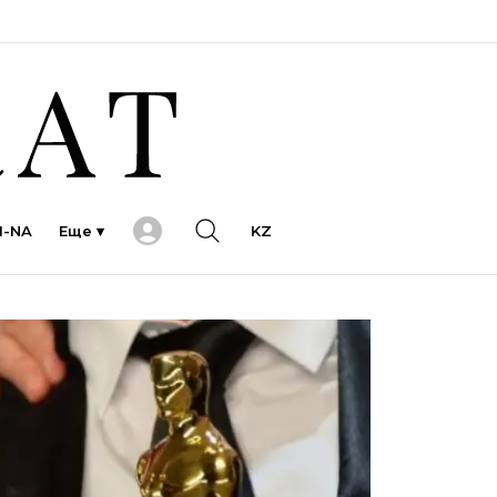
I-NA
Еще ▾
KZ