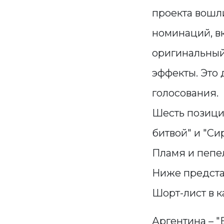
проекта вошл
номинаций, вк
оригинальный
эффекты. Это 
голосования.
Шесть позиций
битвой" и "Си
Пламя и пепел"
Ниже предста
Шорт-лист в 
Аргентина – "