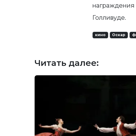
награждения 9
Голливуде.
кино
Оскар
ф
Читать далее: