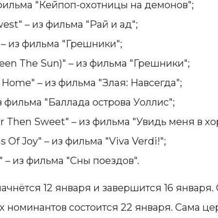
 фильма "Кейпоп-охотницы на демонов";
est" – из фильма "Рай и ад";
" – из фильма "Грешники";
Seen The Sun)" – из фильма "Грешники";
e Home" – из фильма "Злая: Навсегда";
из фильма "Баллада острова Уоллис";
ur Then Sweet" – из фильма "Увидь меня в х
Of Joy" – из фильма "Viva Verdi!";
" – из фильма "Сны поездов".
ачнётся 12 января и завершится 16 января
х номинантов состоится 22 января. Сама ц