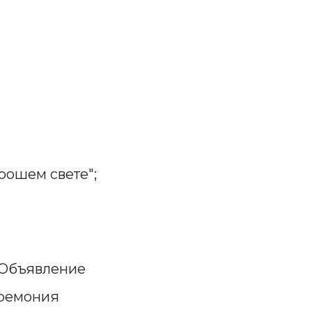
орошем свете";
. Объявление
еремония