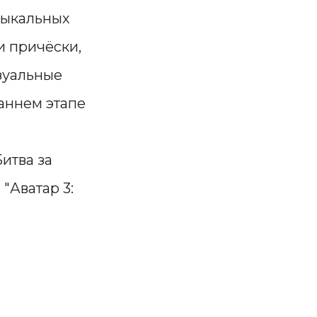
зыкальных
и причёски,
зуальные
раннем этапе
итва за
 "Аватар 3: