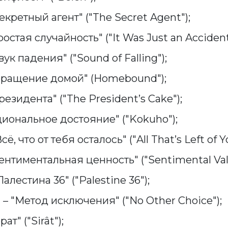
екретный агент" ("The Secret Agent");
стая случайность" ("It Was Just an Accident
ук падения" ("Sound of Falling");
вращение домой" (Homebound");
резидента" ("The President’s Cake");
иональное достояние" ("Kokuho");
, что от тебя осталось" ("All That’s Left of Yo
ентиментальная ценность" ("Sentimental Val
алестина 36" ("Palestine 36");
 "Метод исключения" ("No Other Choice");
ат" ("Sirât");