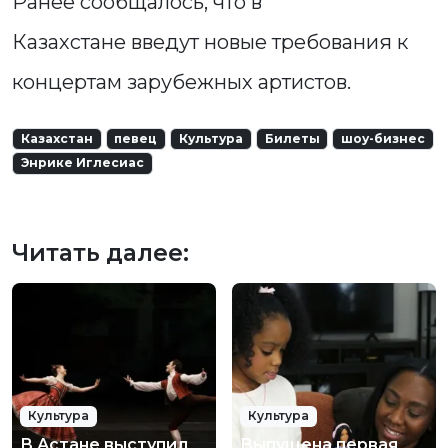
Ранее сообщалось, что в
Казахстане введут новые требования к
концертам зарубежных артистов.
Казахстан
певец
Культура
Билеты
шоу-бизнес
Энрике Иглесиас
Читать далее:
Культура
Культура
В Астане выступил
Выпущена первая