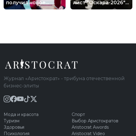
получил новое
лист "Оскара-2026":
звание, далекое от
какие фильмы среди
сцены
фаворитов
Журнал «Аристократ» - трибуна отечественной
бизнес-элиты
Мода и красота
Спорт
Туризм
Выбор Аристократов
Здоровья
Aristocrat Awords
Психология
Aristocrat Video