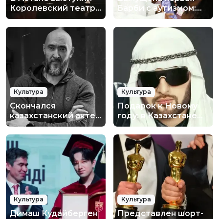
Королевский театр
Барби с аутизмом:
Дании
«Мощный символ»
Культура
Культура
Скончался
Подарок к Новому
казахстанский актер
году: в Казахстане
Мурат Бисембин
простили
российского певца
Mr.Credo
Культура
Культура
Димаш Кудайберген
Представлен шорт-