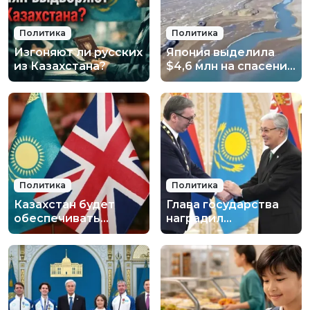
Политика
Политика
Изгоняют ли русских
Япония выделила
из Казахстана?
$4,6 млн на спасение
Аральского моря
Политика
Политика
Казахстан будет
Глава государства
обеспечивать
наградил
британцев
Президента Сербии
критическими
орденом «Алтын
минералами
Қыран»