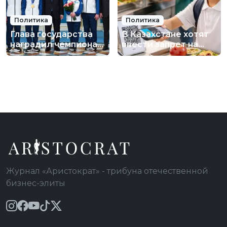
Политика
Политика
Глава государства
В Казахстане хотят
наградил чемпиона
ввести запрет на
ХХV зимних
смартфоны в школах
Олимпийских игр
Михаила
Шайдорова.
Журнал «Аристократ» - трибуна отечественной
бизнес-элиты