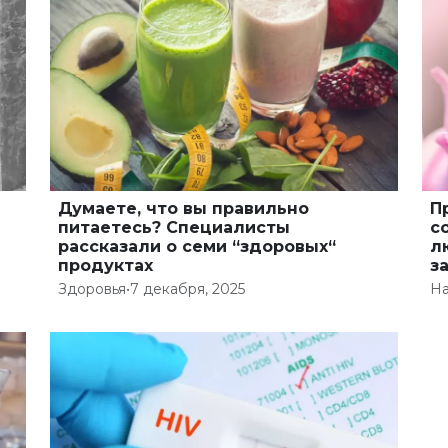
Думаете, что вы правильно
П
питаетесь? Специалисты
с
рассказали о семи “здоровых“
л
продуктах
з
Здоровья
•
7 декабря, 2025
На