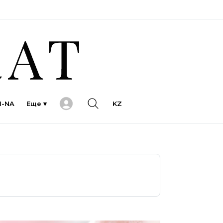
I-NA
Еще ▾
KZ