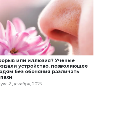
рорыв или иллюзия? Ученые
оздали устройство, позволяющее
юдям без обоняния различать
апахи
ука
•
2 декабря, 2025