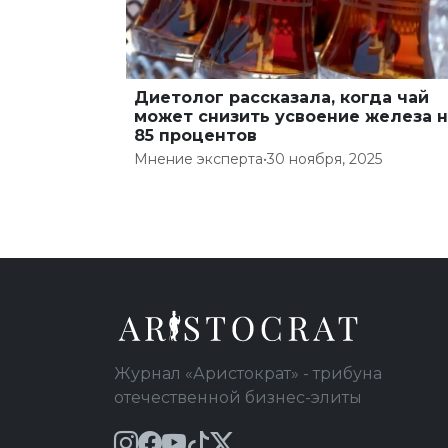
Диетолог рассказала, когда чай
может снизить усвоение железа н
85 процентов
Мнение эксперта
•
30 ноября, 2025
Журнал «Аристократ» - трибуна
отечественной бизнес-элиты