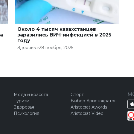
Около 4 тысяч казахстанцев
а
заразились ВИЧ-инфекцией в 2025
году
Здоровья
•
28 ноября, 2025
М
Мода и красота
Спорт
Туризм
Выбор Аристократов
Здоровья
Aristocrat Awords
Психология
Aristocrat Video