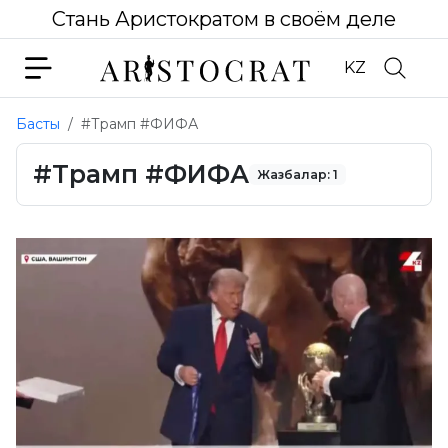
Стань Аристократом в своём деле
KZ
Басты
#Трамп #ФИФА
#Трамп #ФИФА
Жазбалар: 1