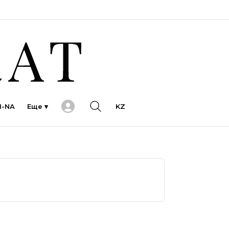
I-NA
Еще ▾
KZ