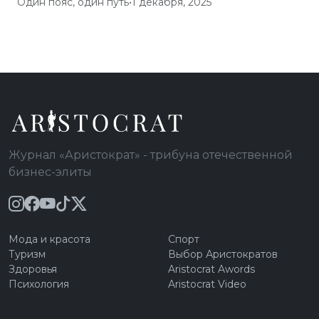
Один пояс, один путь
•
1 декабря, 2025
Журнал «Аристократ» - трибуна отечественной
бизнес-элиты
Мода и красота
Спорт
Туризм
Выбор Аристократов
Здоровья
Aristocrat Awords
Психология
Aristocrat Video