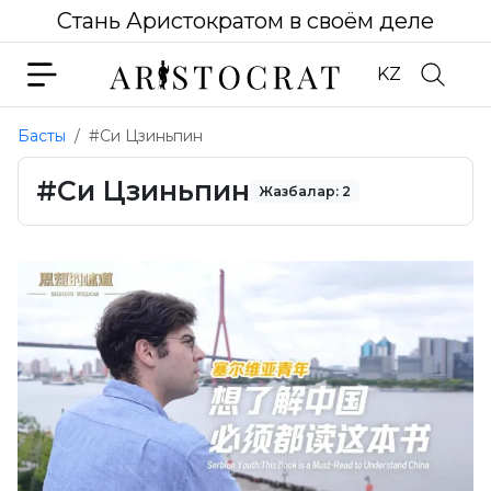
Стань Аристократом в своём деле
KZ
Басты
#Си Цзиньпин
#Си Цзиньпин
Жазбалар: 2