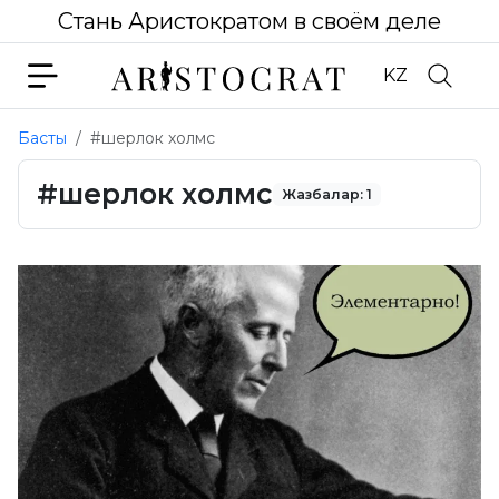
Стань Аристократом в своём деле
KZ
Басты
#шерлок холмс
#шерлок холмс
Жазбалар: 1