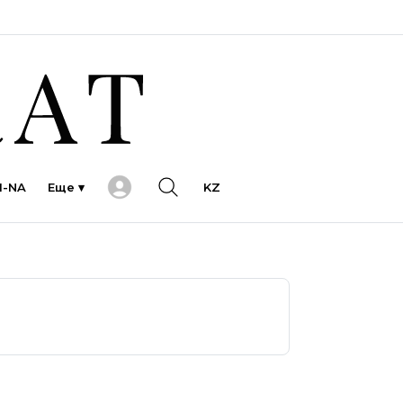
I-NA
Еще ▾
KZ