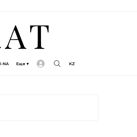
I-NA
Еще ▾
KZ