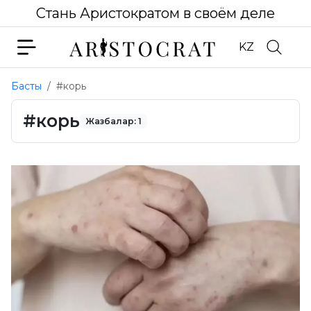
Стань Аристократом в своём деле
KZ
Басты
#корь
#корь
Жазбалар: 1