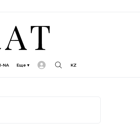
I-NA
Еще ▾
KZ