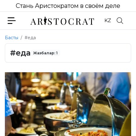
Стань Аристократом в своём деле
KZ
Басты
#еда
#еда
Жазбалар: 1