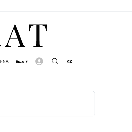
I-NA
Еще ▾
KZ