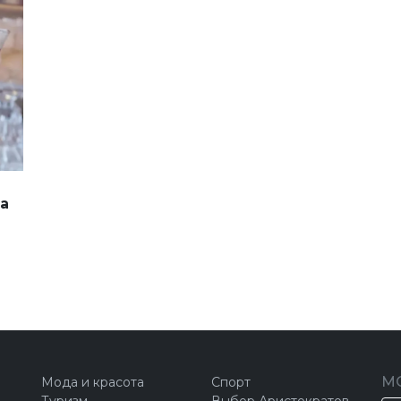
а
М
Мода и красота
Спорт
Туризм
Выбор Аристократов