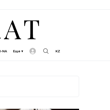
I-NA
Еще ▾
KZ