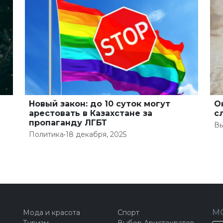
Новый закон: до 10 суток могут
О
арестовать в Казахстане за
с
пропаганду ЛГБТ
Вы
Политика
•
18 декабря, 2025
М
Мода и красота
Спорт
Туризм
Выбор Аристократов